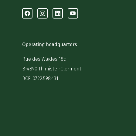
Facebook
Instagram
Linkedin
Youtube
Operating headquarters
Rue des Waides 18c
B-4890 Thimister-Clermont
BCE: 0722.598.431